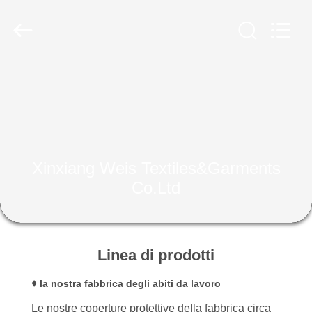
2025
Xinxiang
Weis
Textiles&Garments
Co.Ltd.
All
Rights
Reserved.
CASA
PRODOTTI
CIRCA
Xinxiang Weis Textiles&Garments
NOI
Co.Ltd
GIRO
DELLA
Linea di prodotti
FABBRICA
♦
la nostra fabbrica degli abiti da lavoro
Le nostre coperture protettive della fabbrica circa