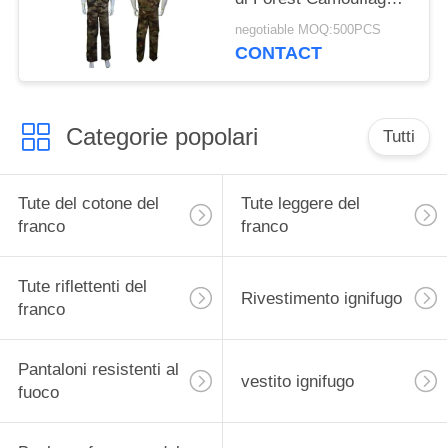
450gsm franco è adatta
negotiable MOQ:500PCS
a con il logo ricamato
CONTACT
Categorie popolari
Tutti
Tute del cotone del
Tute leggere del
franco
franco
Tute riflettenti del
Rivestimento ignifugo
franco
Pantaloni resistenti al
vestito ignifugo
fuoco