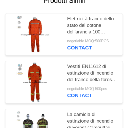
Prodotti Simili
PRIVACY
POLICY
Elettricità franco dello
stato del cotone
dell'arancia 100
uniforme con nastri
negotiable MOQ:500PCS
adesivi riflettenti
CONTACT
Vestiti EN11612 di
estinzione di incendio
del franco della foresta
del cotone dell'arancia
negotiable MOQ:500pcs
100
CONTACT
La camicia di
estinzione di incendio
di Forest Camouflage