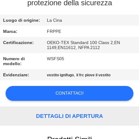
CONTROLLO
protezione della sicurezza
DI
Luogo di origine:
La Cina
QUALITÀ
Marca:
FRPPE
CONTATTICI
Certificazione:
OEKO-TEX Standard 100 Class 2,EN
1149,EN11612, NFPA 2112
Numero di
WSFS05
RICHIEDA
modello:
UNA
Evidenziare:
,
vestito ignifugo
il frc piove il vestito
CITAZIONE
CONTATTACI!
MAPPA
DEL
DETTAGLI DI APERTURA
SITO