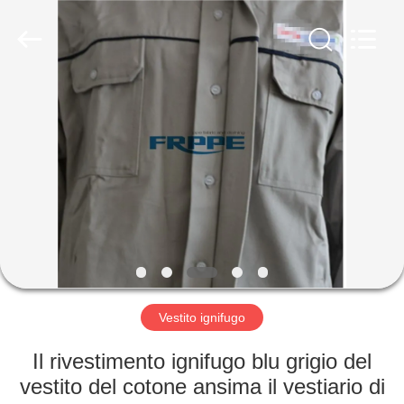
2025
Xinxiang
Weis
Textiles&Garments
Co.Ltd.
All
Rights
Reserved.
CASA
PRODOTTI
CIRCA
NOI
GIRO
DELLA
Vestito ignifugo
FABBRICA
Il rivestimento ignifugo blu grigio del
vestito del cotone ansima il vestiario di