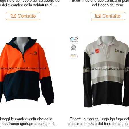
fugo nero del lavoro del saldatore del
Tricotti il cotone due camice di pol
o delle camice della saldatura di
del franco del tono
modacrilica
Contatto
Contatto
ipaggi le camice ignifughe della
Tricotti la manica lunga ignifuga de
ezza/franco ignifugo di camice di
di polo del franco del tono del coton
lunghezza della manica
riflettore