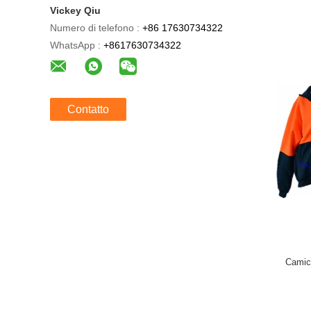
Vickey Qiu
Numero di telefono :
+86 17630734322
WhatsApp :
+8617630734322
Contatto
Camice