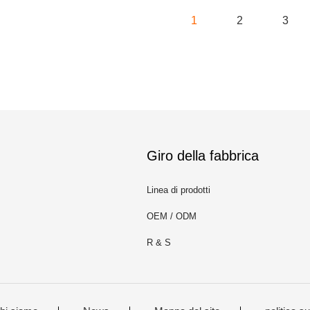
1
2
3
Giro della fabbrica
Linea di prodotti
OEM / ODM
R & S
m