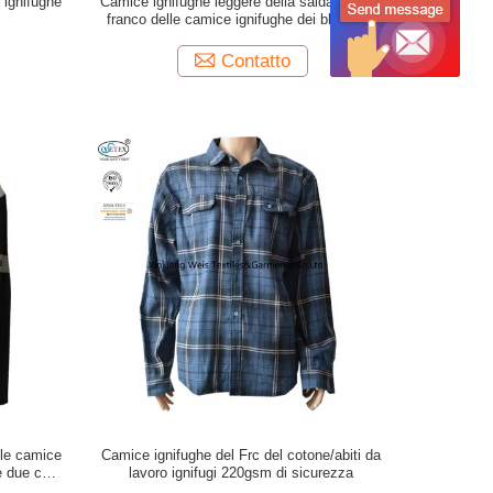
o ignifughe
Camice ignifughe leggere della saldatura del
franco delle camice ignifughe dei blu navy
Contatto
lle camice
Camice ignifughe del Frc del cotone/abiti da
e due con il
lavoro ignifugi 220gsm di sicurezza