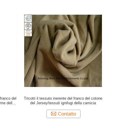
 franco del
Tricotti il tessuto inerente del franco del cotone
rme delle
del Jersey/tessuti ignifugi della camicia
anco della
one/EN11612
Contatto