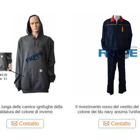
 lunga delle camice ignifughe della
Il rivestimento rosso del vestito del
aldatura del cotone di inverno
cotone dei blu navy ansima l'unifo
camice degli abiti da lavoro del fr
durevolezza il vestiario di protezi
Contatto
Contatto
della sicurezza