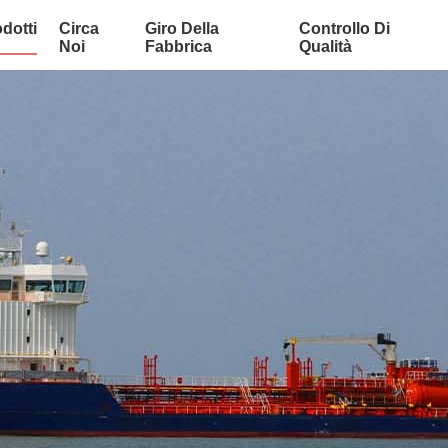
dotti
Circa
Giro Della
Controllo Di
Noi
Fabbrica
Qualità