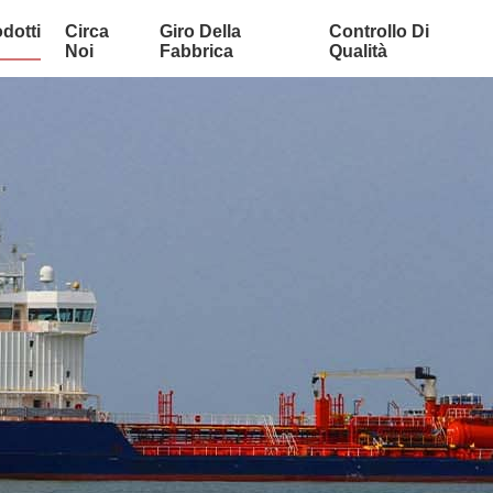
dotti
Circa
Giro Della
Controllo Di
Noi
Fabbrica
Qualità