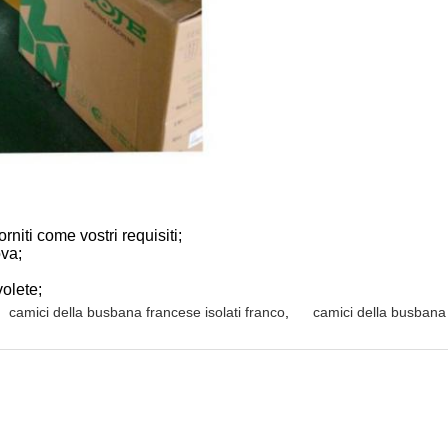
niti come vostri requisiti;
ova;
olete;
camici della busbana francese isolati franco
,
camici della busbana