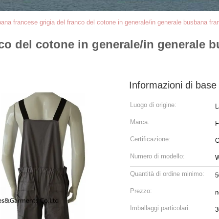
ana francese grigia del franco del cotone in generale/in generale busbana fran
co del cotone in generale/in generale 
Informazioni di base
Luogo di origine:
L
Marca:
Certificazione:
O
Numero di modello:
Quantità di ordine minimo:
5
Prezzo:
n
Imballaggi particolari:
3