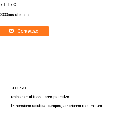
 / T, L / C
0000pcs al mese
Contattaci
260GSM
resistente al fuoco, arco protettivo
Dimensione asiatica, europea, americana o su misura