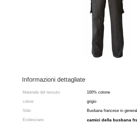
Informazioni dettagliate
Materiale del tessuto:
100% cotone
colore:
grigio
Stile:
Busbana francese in genera
Evidenziare:
camici della busbana fr