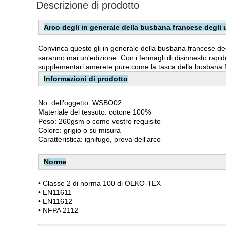
Descrizione di prodotto
Arco degli in generale della busbana francese degli u
Convinca questo gli in generale della busbana francese degli
saranno mai un'edizione. Con i fermagli di disinnesto rapido 
supplementari amerete pure come la tasca della busbana fr
Informazioni di prodotto
No. dell'oggetto: WSBO02
Materiale del tessuto: cotone 100%
Peso: 260gsm o come vostro requisito
Colore: grigio o su misura
Caratteristica: ignifugo, prova dell'arco
Norme
• Classe 2 di norma 100 di OEKO-TEX
• EN11611
• EN11612
• NFPA 2112