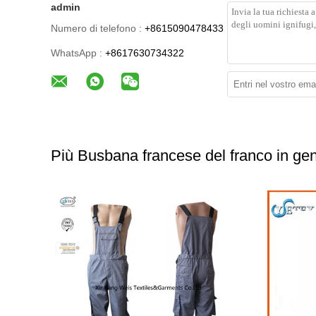
admin
Numero di telefono :
+8615090478433
WhatsApp :
+8617630734322
Più Busbana francese del franco in ge