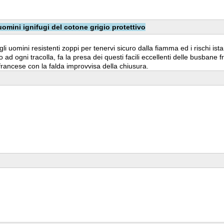
omini ignifugi del cotone grigio protettivo
 uomini resistenti zoppi per tenervi sicuro dalla fiamma ed i rischi istan
ad ogni tracolla, fa la presa dei questi facili eccellenti delle busbane f
ancese con la falda improvvisa della chiusura.