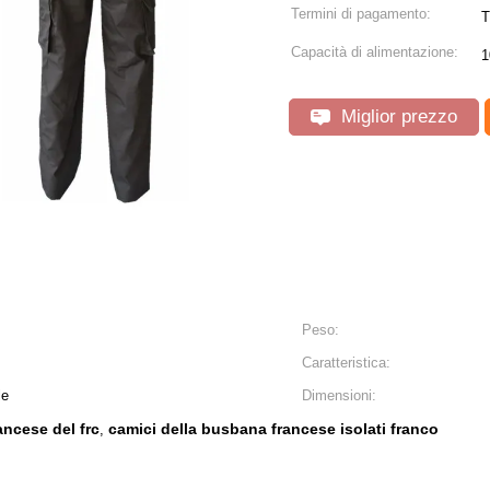
Termini di pagamento:
T
Capacità di alimentazione:
1
Miglior prezzo
Peso:
Caratteristica:
le
Dimensioni:
ancese del frc
camici della busbana francese isolati franco
,