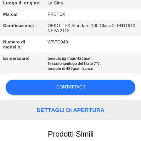
CONTROLLO
Luogo di origine:
La Cina
DI
Marca:
FRCTEX
QUALITÀ
Certificazione:
OEKO-TEX Standard 100 Class 2, EN11612,
NFPA 2112
CONTATTICI
Numero di
WSFC040
modello:
Evidenziare:
,
tessuto ignifugo 420gsm
RICHIEDA
,
Tessuto ignifugo del filato 7*7
tessuto di 420gsm franco
UNA
CITAZIONE
CONTATTACI!
MAPPA
DETTAGLI DI APERTURA
DEL
SITO
Prodotti Simili