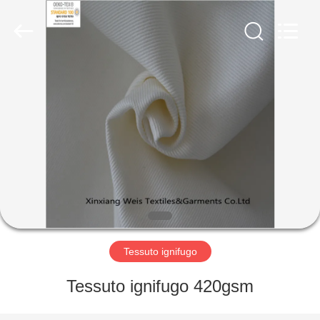
2025
Xinxiang
Weis
Textiles&Garments
Co.Ltd.
All
Rights
Reserved.
CASA
PRODOTTI
CIRCA
NOI
GIRO
DELLA
Tessuto ignifugo
FABBRICA
Tessuto ignifugo 420gsm