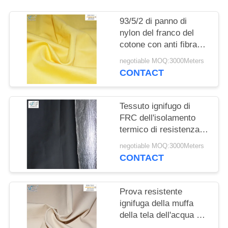
PRIVACY
POLICY
93/5/2 di panno di
nylon del franco del
cotone con anti fibra
statica
negotiable MOQ:3000Meters
CONTACT
Tessuto ignifugo di
FRC dell'isolamento
termico di resistenza di
radiazione del calore
negotiable MOQ:3000Meters
con il di alluminio
CONTACT
Prova resistente
ignifuga della muffa
della tela dell'acqua del
tessuto CVC 310gsm