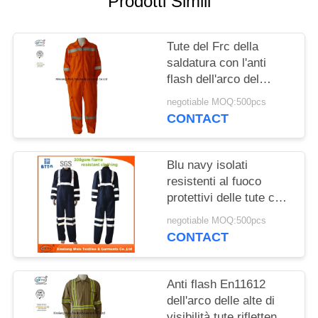
Prodotti Simili
PRIVACY
POLICY
Tute del Frc della
saldatura con l'anti
flash dell'arco del
nastro riflettente
negotiable MOQ:500pcs
comodo
CONTACT
Blu navy isolati
resistenti al fuoco
protettivi delle tute con
il riflettore
negotiable MOQ:500pcs
CONTACT
Anti flash En11612
dell'arco delle alte di
visibilità tute riflettenti