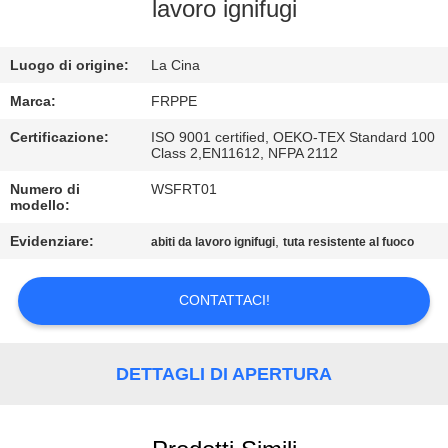
CONTROLLO
lavoro ignifugi
DI
Luogo di origine:
La Cina
QUALITÀ
Marca:
FRPPE
CONTATTICI
Certificazione:
ISO 9001 certified, OEKO-TEX Standard 100
Class 2,EN11612, NFPA 2112
Numero di
WSFRT01
RICHIEDA
modello:
UNA
Evidenziare:
,
abiti da lavoro ignifugi
tuta resistente al fuoco
CITAZIONE
CONTATTACI!
MAPPA
DEL
DETTAGLI DI APERTURA
SITO