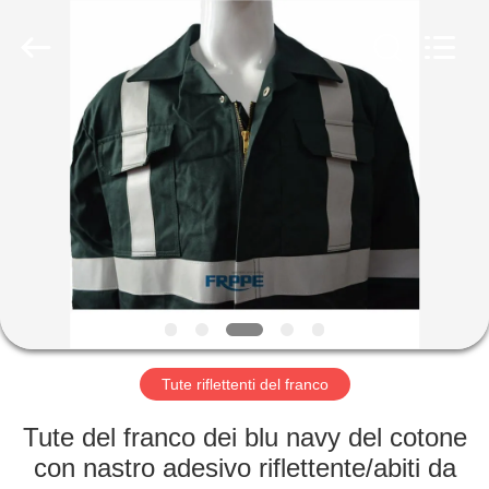
2025
Xinxiang
Weis
Textiles&Garments
Co.Ltd.
All
Rights
Reserved.
CASA
PRODOTTI
CIRCA
NOI
GIRO
DELLA
Tute riflettenti del franco
FABBRICA
Tute del franco dei blu navy del cotone
con nastro adesivo riflettente/abiti da