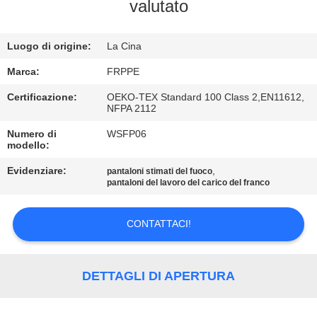
CONTROLLO
valutato
DI
Luogo di origine:
La Cina
QUALITÀ
Marca:
FRPPE
CONTATTICI
Certificazione:
OEKO-TEX Standard 100 Class 2,EN11612,
NFPA 2112
Numero di
WSFP06
RICHIEDA
modello:
UNA
Evidenziare:
,
pantaloni stimati del fuoco
CITAZIONE
pantaloni del lavoro del carico del franco
CONTATTACI!
MAPPA
DEL
SITO
DETTAGLI DI APERTURA