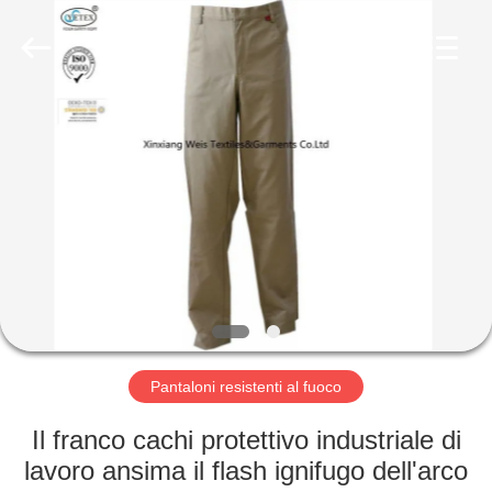
2026
Xinxiang
Weis
Textiles&Garments
Co.Ltd.
All
Rights
Reserved.
CASA
PRODOTTI
CIRCA
NOI
GIRO
DELLA
Pantaloni resistenti al fuoco
FABBRICA
Il franco cachi protettivo industriale di
lavoro ansima il flash ignifugo dell'arco