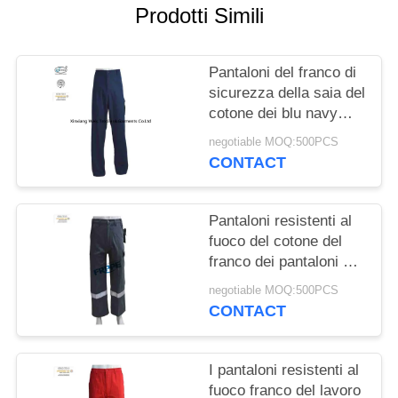
PRIVACY
Prodotti Simili
POLICY
Pantaloni del franco di
sicurezza della saia del
cotone dei blu navy
360gsm per le industrie
negotiable MOQ:500PCS
del gas dell'olio
CONTACT
Pantaloni resistenti al
fuoco del cotone del
franco dei pantaloni di
EN11611 310gsm con
negotiable MOQ:500PCS
nastri adesivi riflettenti
CONTACT
I pantaloni resistenti al
fuoco franco del lavoro