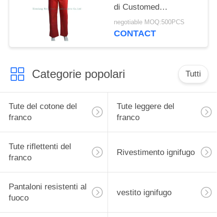
di Customed
NFPA2112 hanno
negotiable MOQ:500PCS
isolato gli in generale
CONTACT
della busbana francese
Categorie popolari
Tutti
Tute del cotone del
Tute leggere del
franco
franco
Tute riflettenti del
Rivestimento ignifugo
franco
Pantaloni resistenti al
vestito ignifugo
fuoco