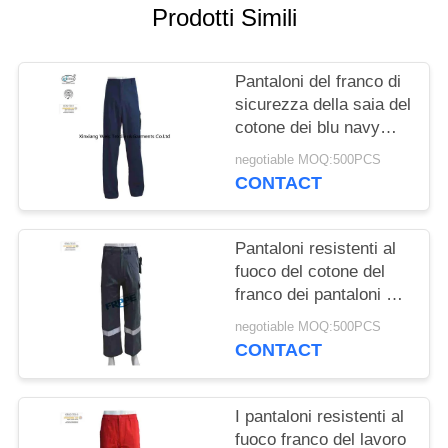
PRIVACY
Prodotti Simili
POLICY
Pantaloni del franco di
sicurezza della saia del
cotone dei blu navy
360gsm per le industrie
negotiable MOQ:500PCS
del gas dell'olio
CONTACT
Pantaloni resistenti al
fuoco del cotone del
franco dei pantaloni di
EN11611 310gsm con
negotiable MOQ:500PCS
nastri adesivi riflettenti
CONTACT
I pantaloni resistenti al
fuoco franco del lavoro