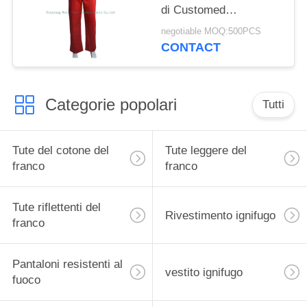
di Customed
NFPA2112 hanno
negotiable MOQ:500PCS
isolato gli in generale
CONTACT
della busbana francese
Categorie popolari
Tutti
Tute del cotone del
Tute leggere del
franco
franco
Tute riflettenti del
Rivestimento ignifugo
franco
Pantaloni resistenti al
vestito ignifugo
fuoco