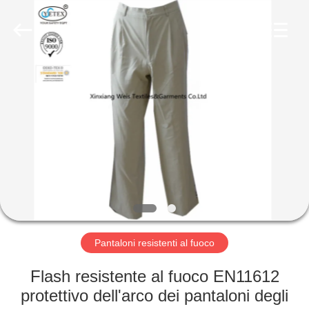
2026
Xinxiang
Weis
Textiles&Garments
Co.Ltd.
All
Rights
Reserved.
CASA
PRODOTTI
CIRCA
NOI
GIRO
DELLA
Pantaloni resistenti al fuoco
FABBRICA
Flash resistente al fuoco EN11612
protettivo dell'arco dei pantaloni degli