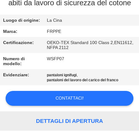
CONTROLLO
abiti da lavoro di sicurezza del cotone
DI
Luogo di origine:
La Cina
QUALITÀ
Marca:
FRPPE
CONTATTICI
Certificazione:
OEKO-TEX Standard 100 Class 2,EN11612,
NFPA 2112
Numero di
WSFP07
RICHIEDA
modello:
UNA
Evidenziare:
,
pantaloni ignifugi
CITAZIONE
pantaloni del lavoro del carico del franco
CONTATTACI!
MAPPA
DEL
SITO
DETTAGLI DI APERTURA