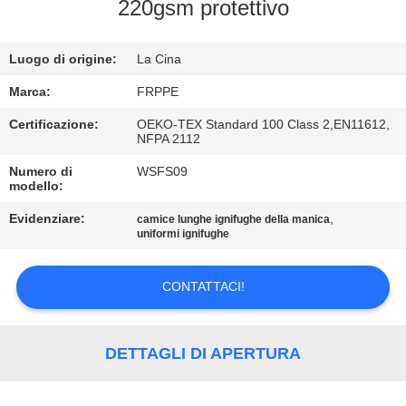
CONTROLLO
220gsm protettivo
DI
Luogo di origine:
La Cina
QUALITÀ
Marca:
FRPPE
CONTATTICI
Certificazione:
OEKO-TEX Standard 100 Class 2,EN11612,
NFPA 2112
Numero di
WSFS09
RICHIEDA
modello:
UNA
Evidenziare:
,
camice lunghe ignifughe della manica
CITAZIONE
uniformi ignifughe
CONTATTACI!
MAPPA
DEL
SITO
DETTAGLI DI APERTURA