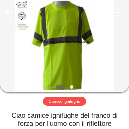
2025
Xinxiang
Weis
Textiles&Garments
Co.Ltd.
All
Rights
Reserved.
CASA
PRODOTTI
CIRCA
NOI
GIRO
DELLA
Camice ignifughe
FABBRICA
Ciao camice ignifughe del franco di
forza per l'uomo con il riflettore