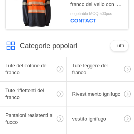
franco del vello con la
sicurezza riflettente del
negotiable MOQ:500pcs
saldatore delle bande
CONTACT
Categorie popolari
Tutti
Tute del cotone del
Tute leggere del
franco
franco
Tute riflettenti del
Rivestimento ignifugo
franco
Pantaloni resistenti al
vestito ignifugo
fuoco