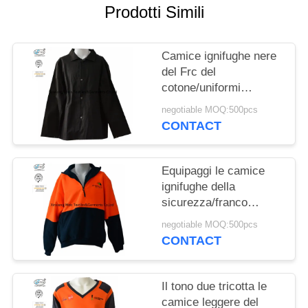
PRIVACY
Prodotti Simili
POLICY
Camice ignifughe nere
del Frc del
cotone/uniformi
ignifughe 260gsm
negotiable MOQ:500pcs
CONTACT
Equipaggi le camice
ignifughe della
sicurezza/franco
ignifugo di camice di
negotiable MOQ:500pcs
lunghezza della manica
CONTACT
Il tono due tricotta le
camice leggere del