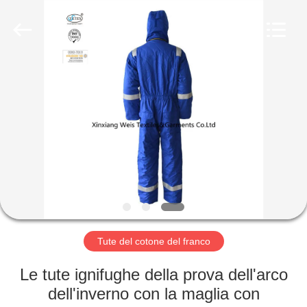
2025
Xinxiang
Weis
Textiles&Garments
Co.Ltd.
All
Rights
Reserved.
CASA
PRODOTTI
CIRCA
NOI
GIRO
DELLA
Tute del cotone del franco
FABBRICA
Le tute ignifughe della prova dell'arco
dell'inverno con la maglia con