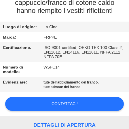
CONTROLLO
cappuccio/franco di cotone caldo
hanno riempito i vestiti riflettenti
DI
QUALITÀ
Luogo di origine:
La Cina
CONTATTICI
Marca:
FRPPE
Certificazione:
ISO 9001 certified, OEKO TEX 100 Class 2,
EN11612, EN14116, EN11611, NFPA 2112,
RICHIEDA
NFPA 70E
UNA
Numero di
WSFC14
modello:
CITAZIONE
Evidenziare:
,
tute dell'abbigliamento del franco
tute stimate del franco
MAPPA
DEL
CONTATTACI!
SITO
DETTAGLI DI APERTURA