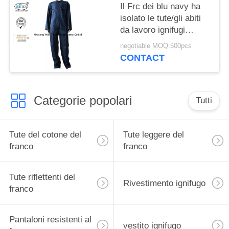
Il Frc dei blu navy ha
isolato le tute/gli abiti
da lavoro ignifugi
donna dell'uomo
negotiable MOQ:500pcs
CONTACT
Categorie popolari
Tutti
Tute del cotone del
Tute leggere del
franco
franco
Tute riflettenti del
Rivestimento ignifugo
franco
Pantaloni resistenti al
vestito ignifugo