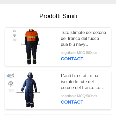
PRIVACY
POLICY
Prodotti Simili
Tute stimate del cotone
del franco del fuoco
due blu navy
dell'arancia del denim
negotiable MOQ:500pcs
del cotone di tono
CONTACT
L'anti blu statico ha
isolato le tute del
cotone del franco con
l'inverno 300gsm del
negotiable MOQ:500pcs
cappuccio
CONTACT