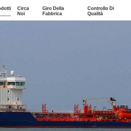
dotti
Circa
Giro Della
Controllo Di
Noi
Fabbrica
Qualità