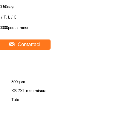
0-50days
 / T, L / C
0000pcs al mese
Contattaci
300gsm
XS-7XL o su misura
Tuta