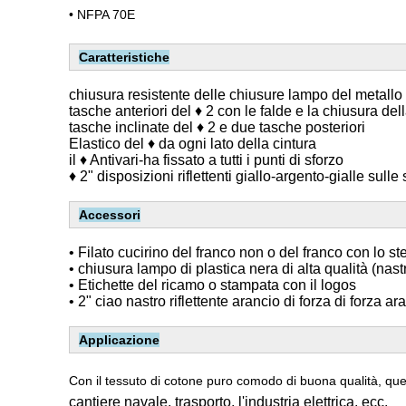
• NFPA 70E
Caratteristiche
chiusura resistente delle chiusure lampo del metallo 
tasche anteriori del ♦ 2 con le falde e la chiusura de
tasche inclinate del ♦ 2 e due tasche posteriori
Elastico del ♦ da ogni lato della cintura
il ♦ Antivari-ha fissato a tutti i punti di sforzo
♦ 2" disposizioni riflettenti giallo-argento-gialle sull
Accessori
• Filato cucirino del franco non o del franco con lo s
• chiusura lampo di plastica nera di alta qualità (nas
• Etichette del ricamo o stampata con il logos
• 2" ciao nastro riflettente arancio di forza di forza a
Applicazione
Con il tessuto di cotone puro comodo di buona qualità, qu
cantiere navale, trasporto, l'industria elettrica, ecc.