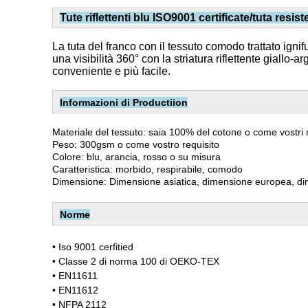
Tute riflettenti blu ISO9001 certificate/tuta resis
La tuta del franco con il tessuto comodo trattato ignif
una visibilità 360° con la striatura riflettente giallo-a
conveniente e più facile.
Informazioni di Productiion
Materiale del tessuto: saia 100% del cotone o come vostri r
Peso: 300gsm o come vostro requisito
Colore: blu, arancia, rosso o su misura
Caratteristica: morbido, respirabile, comodo
Dimensione: Dimensione asiatica, dimensione europea, d
Norme
•
Iso 9001 cerfitied
• Classe 2 di norma 100 di OEKO-TEX
• EN11611
• EN11612
• NFPA 2112