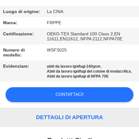
CONTROLLO
DI
Luogo di origine:
La CINA
QUALITÀ
Marca:
FRPPE
Certificazione:
OEKO-TEX Standard 100 Class 2,EN
11611,EN11612, NFPA 2112,NFPA70E
CONTATTICI
Numero di
WSFS025
modello:
RICHIEDA
Evidenziare:
,
abiti da lavoro ignifugi 240gsm
UNA
,
Abiti da lavoro ignifugi del cotone di modacrilica
Abiti da lavoro ignifugi di NFPA 70E
CITAZIONE
CONTATTACI!
MAPPA
DEL
DETTAGLI DI APERTURA
SITO