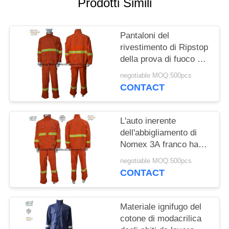
Prodotti Simili
PRIVACY
POLICY
Pantaloni del
rivestimento di Ripstop
della prova di fuoco di
IFR Aramid 3A con
negotiable MOQ:500pcs
rispettivi nastri adesivi
CONTACT
L'auto inerente
dell'abbigliamento di
Nomex 3A franco ha
estinto Forest
negotiable MOQ:500pcs
Application selvaggio
CONTACT
uniforme
Materiale ignifugo del
cotone di modacrilica