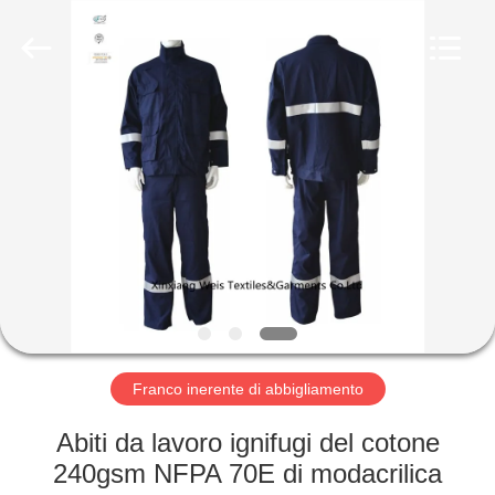
2025
Xinxiang
Weis
Textiles&Garments
Co.Ltd.
All
Rights
Reserved.
CASA
PRODOTTI
CIRCA
NOI
GIRO
DELLA
Franco inerente di abbigliamento
FABBRICA
Abiti da lavoro ignifugi del cotone
240gsm NFPA 70E di modacrilica