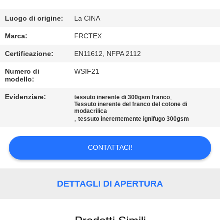
CONTROLLO
DI
Luogo di origine:
La CINA
QUALITÀ
Marca:
FRCTEX
Certificazione:
EN11612, NFPA 2112
CONTATTICI
Numero di
WSIF21
modello:
RICHIEDA
Evidenziare:
,
tessuto inerente di 300gsm franco
Tessuto inerente del franco del cotone di
UNA
modacrilica
,
tessuto inerentemente ignifugo 300gsm
CITAZIONE
CONTATTACI!
MAPPA
DEL
DETTAGLI DI APERTURA
SITO