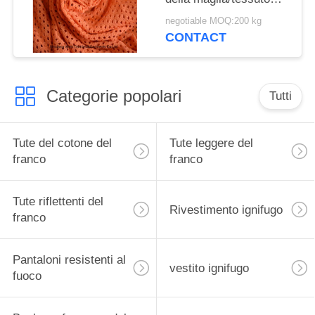
inerente del materiale
negotiable MOQ:200 kg
difficilmente
CONTACT
infiammabile per gli
abiti da lavoro di
sicurezza
Categorie popolari
Tutti
Tute del cotone del
Tute leggere del
franco
franco
Tute riflettenti del
Rivestimento ignifugo
franco
Pantaloni resistenti al
vestito ignifugo
fuoco