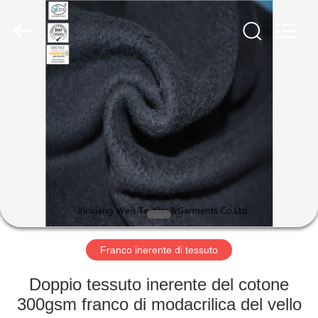
2026
Xinxiang
Weis
Textiles&Garments
Co.Ltd.
All
Rights
Reserved.
CASA
PRODOTTI
CIRCA
NOI
GIRO
DELLA
Franco inerente di tessuto
FABBRICA
Doppio tessuto inerente del cotone
300gsm franco di modacrilica del vello