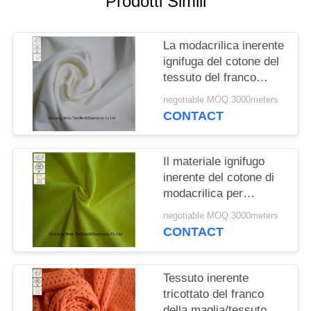
Prodotti Simili
PRIVACY
POLICY
La modacrilica inerente
ignifuga del cotone del
tessuto del franco
tricotta il singolo
negotiable MOQ:3000meters
Jersey per la camicia
CONTACT
della sicurezza
Il materiale ignifugo
inerente del cotone di
modacrilica per
abbigliamento tricotta il
negotiable MOQ:3000meters
giallo del piquè ciao
CONTACT
cioè
Tessuto inerente
tricottato del franco
della maglia/tessuto