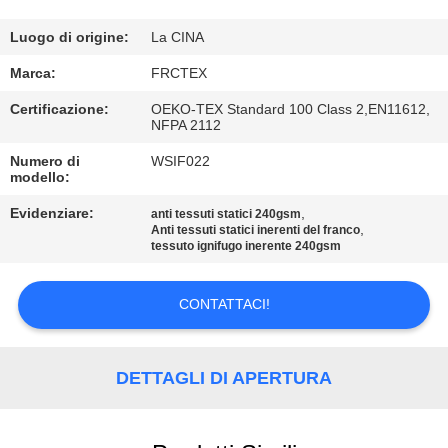
CONTROLLO
DI
Luogo di origine:
La CINA
QUALITÀ
Marca:
FRCTEX
Certificazione:
OEKO-TEX Standard 100 Class 2,EN11612,
NFPA 2112
CONTATTICI
Numero di
WSIF022
modello:
RICHIEDA
Evidenziare:
,
anti tessuti statici 240gsm
UNA
,
Anti tessuti statici inerenti del franco
tessuto ignifugo inerente 240gsm
CITAZIONE
CONTATTACI!
MAPPA
DEL
DETTAGLI DI APERTURA
SITO