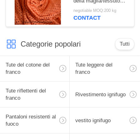
della maglia/tessuto
inerente del materiale
negotiable MOQ:200 kg
difficilmente
CONTACT
infiammabile per gli
abiti da lavoro di
sicurezza
Categorie popolari
Tutti
Tute del cotone del
Tute leggere del
franco
franco
Tute riflettenti del
Rivestimento ignifugo
franco
Pantaloni resistenti al
vestito ignifugo
fuoco