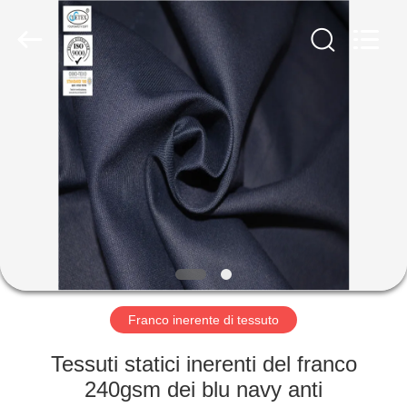
2025
Xinxiang
Weis
Textiles&Garments
Co.Ltd.
All
Rights
Reserved.
CASA
PRODOTTI
CIRCA
NOI
GIRO
DELLA
Franco inerente di tessuto
FABBRICA
Tessuti statici inerenti del franco
240gsm dei blu navy anti