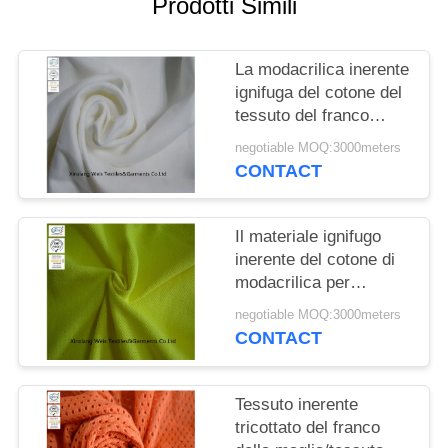
Prodotti Simili
PRIVACY
POLICY
La modacrilica inerente
ignifuga del cotone del
tessuto del franco
tricotta il singolo
negotiable MOQ:3000meters
Jersey per la camicia
CONTACT
della sicurezza
Il materiale ignifugo
inerente del cotone di
modacrilica per
abbigliamento tricotta il
negotiable MOQ:3000meters
giallo del piquè ciao
CONTACT
cioè
Tessuto inerente
tricottato del franco