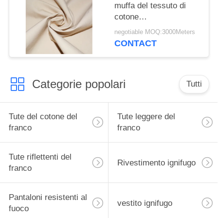
muffa del tessuto di
cotone
dell'idrorepellente di TC
negotiable MOQ:3000Meters
210gsm per la tenda
CONTACT
Categorie popolari
Tutti
Tute del cotone del
Tute leggere del
franco
franco
Tute riflettenti del
Rivestimento ignifugo
franco
Pantaloni resistenti al
vestito ignifugo
fuoco