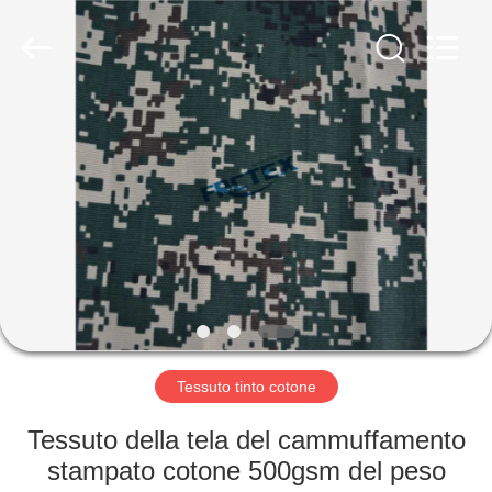
2025
Xinxiang
Weis
Textiles&Garments
Co.Ltd.
All
Rights
Reserved.
CASA
PRODOTTI
CIRCA
NOI
GIRO
DELLA
Tessuto tinto cotone
FABBRICA
Tessuto della tela del cammuffamento
stampato cotone 500gsm del peso