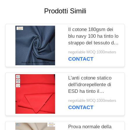
PRIVACY
Prodotti Simili
POLICY
Il cotone 180gsm dei
blu navy 100 ha tinto lo
strappo del tessuto di
Ripstop del cotone
negotiable MOQ:1000meters
resistente
CONTACT
L'anti cotone statico
dell'idrorepellente di
ESD ha tinto il
poliestere del tessuto
negotiable MOQ:1000meters
260gsm 6535
CONTACT
Prova normale della