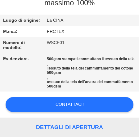
CONTROLLO
massimo 100%
DI
Luogo di origine:
La CINA
QUALITÀ
Marca:
FRCTEX
CONTATTICI
Numero di
WSCF01
modello:
Evidenziare:
500gsm stampati cammuffano il tessuto della tela
RICHIEDA
,
Tessuto della tela del cammuffamento del cotone
UNA
500gsm
,
CITAZIONE
tessuto della tela dell'anatra del cammuffamento
500gsm
MAPPA
CONTATTACI!
DEL
SITO
DETTAGLI DI APERTURA