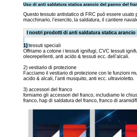
Uso di
anti saldatura statica arancio del panno del fr
Questo tessuto antistatico di FRC può essere usato per 
macchinario, l'esercito, la saldatura, il cantiere naval
I nostri prodotti di anti saldatura statica aranc
1)
tessuti speciali
Offriamo a cotone i tessuti ignifugi, CVC tessuti ignifug
oleorepellenti, anti acido & tessuti ecc. dell'alcali.
2) vestiario di protezione
Facciamo il vestiario di protezione con le funzioni multi
acido & alcali, l'anti musquito, anti ecc. ultravioletto.
3) accessori del franco
forniamo gli accessori del franco, includiamo le chiusu
franco, hap di saldatura del franco, franco di aramid/f