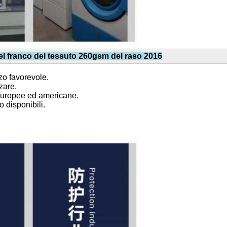
 del franco del tessuto 260gsm del raso 2016
zzo favorevole.
zare.
e europee ed americane.
o disponibili.