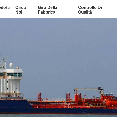
dotti
Circa
Giro Della
Controllo Di
Noi
Fabbrica
Qualità