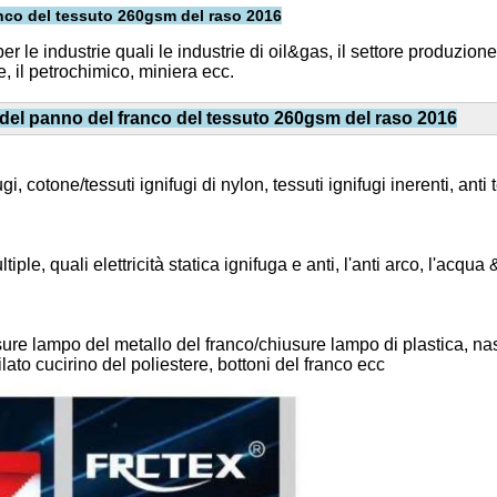
anco del tessuto 260gsm del raso 2016
le industrie quali le industrie di oil&gas, il settore produzione e
e, il petrochimico, miniera ecc.
io del panno del franco del tessuto 260gsm del raso 2016
i, cotone/tessuti ignifugi di nylon, tessuti ignifugi inerenti, anti t
ple, quali elettricità statica ignifuga e anti, l'anti arco, l'acqua 
re lampo del metallo del franco/chiusure lampo di plastica, nastri
ilato cucirino del poliestere, bottoni del franco ecc