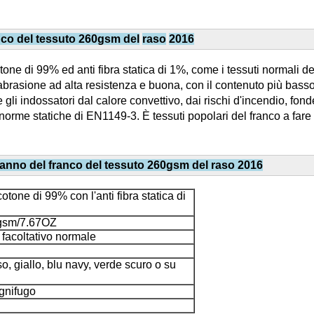
anco del tessuto 260gsm del
raso
2016
l cotone di 99% ed anti fibra statica di 1%, come i tessuti normal
l'abrasione ad alta resistenza e buona, con il contenuto più basso
 gli indossatori dal calore convettivo, dai rischi d'incendio, fonde
e statiche di EN1149-3. È tessuti popolari del franco a fare i ve
 panno del franco del tessuto 260gsm del raso 2016
otone di 99% con l'anti fibra statica di
sm/7.67OZ
 facoltativo normale
o, giallo, blu navy, verde scuro o su
ignifugo