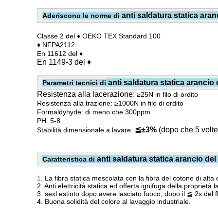
anti saldatura statica ara
Aderiscono le norme di
Classe 2 del ♦ OEKO TEX Standard 100
♦ NFPA2112
En 11612 del ♦
En 1149-3 del ♦
anti saldatura statica arancio
Parametri tecnici di
Resistenza alla lacerazione:
≥25N in filo di ordito
Resistenza alla trazione: ≥1000N in filo di ordito
Formaldyhyde: di meno che 300ppm
PH: 5-8
≦±3%
(dopo che 5 volte
Stabilità dimensionale a lavare:
anti saldatura statica arancio de
Caratteristica di
1.
La fibra statica mescolata con la fibra del cotone di alta q
2. Anti elettricità statica ed offerta ignifuga della proprietà
3. sexl estinto dopo avere lasciato fuoco, dopo il ≦ 2s del 
4. Buona solidità del colore al lavaggio industriale.