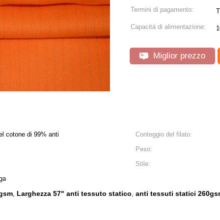
Termini di pagamento:
T
Capacità di alimentazione:
1
Miglior prezzo
del cotone di 99% anti
Conteggio del filato:
Peso:
Stile:
uga
0gsm
Larghezza 57" anti tessuto statico
anti tessuti statici 260g
,
,