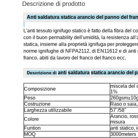
Descrizione di prodotto
Anti saldatura statica arancio del panno del fr
L'anti tessuto ignifugo statico è fatto della fibra de
con il buon permability dell'umidità, la resistenza al
statica, insieme alla proprietà ignifuga per proteggere
norme ignifughe di NFPA2112, di EN11612 e di anti norm
franco, abiti da lavoro del franco del franco ecc.
anti
saldatura
statica arancio del
Descrizione di
miscela del c
Composizione
1%
Peso
260gsm±10g
Costruzione
Raso o saia,
Larghezza utilizzabile
57"/58"
Arancio, ross
Colore
misura
Funtion
anti statico, 
MOQ
3000meters