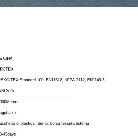
a CINA
FRCTEX
EKO-TEX Standard 100, EN11612, NFPA 2112, EN1149-3
WSCV25
000Meters
egotiable
acchetto di plastica interno, borsa tessuta esterna
0-45days