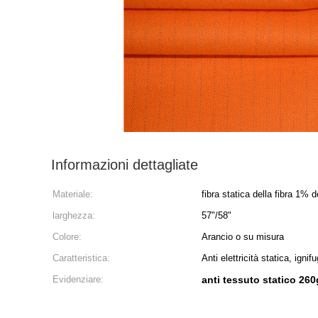
Informazioni dettagliate
Materiale:
fibra statica della fibra 1% 
larghezza:
57"/58"
Colore:
Arancio o su misura
Caratteristica:
Anti elettricità statica, ignif
Evidenziare:
anti tessuto statico 26