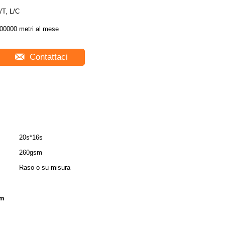
/T, L/C
00000 metri al mese
Contattaci
20s*16s
260gsm
Raso o su misura
sm