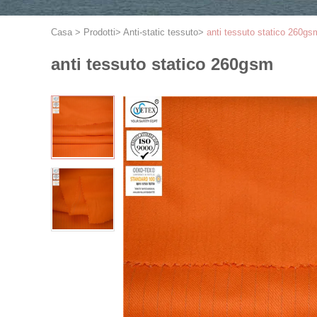
Casa
>
Prodotti
>
Anti-static tessuto
>
anti tessuto statico 260gs
anti tessuto statico 260gsm