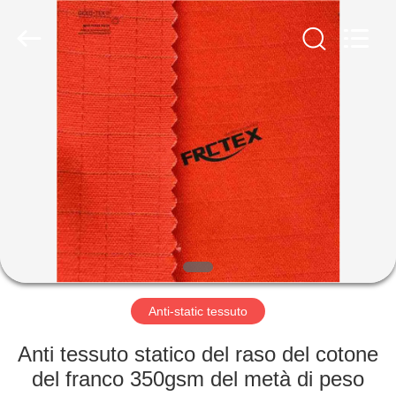
2025
Xinxiang
Weis
Textiles&Garments
Co.Ltd.
All
Rights
Reserved.
CASA
PRODOTTI
CIRCA
NOI
GIRO
DELLA
Anti-static tessuto
FABBRICA
Anti tessuto statico del raso del cotone
del franco 350gsm del metà di peso