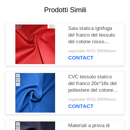
PRIVACY
Prodotti Simili
POLICY
Saia statica ignifuga
del franco del tessuto
del cotone rosso
300gsm anti
negotiable MOQ:3000Meters
CONTACT
CVC tessuto statico
del franco 20s*16s del
poliestere del cotone
anti
negotiable MOQ:3000Meters
CONTACT
Materiali a prova di