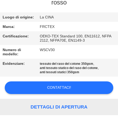
CONTROLLO
rosso
DI
Luogo di origine:
La CINA
QUALITÀ
Marca:
FRCTEX
CONTATTICI
Certificazione:
OEKO-TEX Standard 100, EN11612, NFPA
2112, NFPA70E, EN1149-3
Numero di
WSCV30
RICHIEDA
modello:
UNA
Evidenziare:
,
tessuto del raso del cotone 350gsm
,
CITAZIONE
anti tessuto statico del raso del cotone
anti tessuti statici 350gsm
MAPPA
CONTATTACI!
DEL
SITO
DETTAGLI DI APERTURA