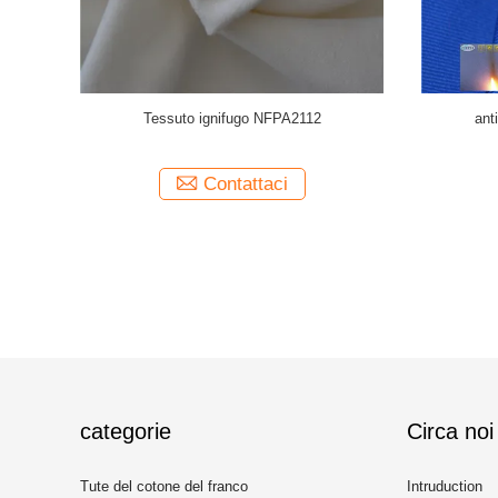
 del cotone
Tessuto ignifugo di FRC dell'isolamento
Prova resis
termico di resistenza di radiazione del calore
dell'acq
con il di alluminio
Contattaci
categorie
Circa noi
Tute del cotone del franco
Intruduction