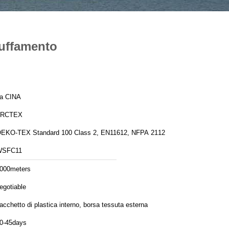
muffamento
a CINA
FRCTEX
EKO-TEX Standard 100 Class 2, EN11612, NFPA 2112
WSFC11
000meters
egotiable
acchetto di plastica interno, borsa tessuta esterna
0-45days