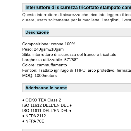
Interruttore di sicurezza tricottato stampato c
Questo interruttore di sicurezza che tricottato leggero il te
durare, usato solitamente per la maglietta, i maglioni, i vesti
Descrizione
Composizione: cotone 100%
Peso: 240gsm±10gsm
Stile: interruttore di sicurezza del franco e tricottato
Larghezza utilizzabile: 57"/58"
Colore: cammuffamento
Funtion: Trattato ignifugo di THPC, arco protettivo, fermata
MOQ: 1000meters
Aderiscono le norme
♦ OEKO TEX Class 2
ISO 11612 DELL'EN DEL ♦
ISO 11611 DELL'EN DEL ♦
♦ NFPA 2112
♦ NFPA 70E