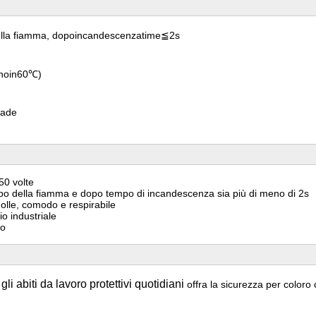
la fiamma, dopoincandescenzatime≦2s
anoin60℃)
grade
50 volte
empo della fiamma e dopo tempo di incandescenza sia più di meno di 2s
molle, comodo e respirabile
io industriale
io
li abiti da lavoro protettivi quotidiani
offra la sicurezza per coloro c