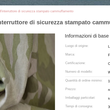
ell'interruttore di sicurezza stampato cammuffamento
'interruttore di sicurezza stampato cam
Informazioni di base
Luogo di origine:
L
Marca:
Certificazione:
O
Numero di modello:
Quantità di ordine minimo:
1
Prezzo:
n
Imballaggi particolari:
s
Tempi di consegna:
3