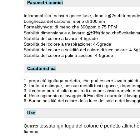
Parametri tecnici
Infiammabilità: nessun gocce fuse, dopo il
≦
2s
di
tempodel
Lunghezza del carbone: meno di 100mm
Formaldyhyde: di meno che 300ppm o 75 PPM
Stabilità dimensionale a lavare:
≦±3%
(dopo che5voltelav
Stabilità del colore a lavare: 4-5grade
Stabilità del colore a traspirazione: 4-5grade
Stabilità del colore a solidità del colore di luce solare: 4-5
Stabilità del colore a pulir a seccoe: 4-5grade
Caratteristica
1.
proprietà ignifuga perfetta, che può essere lavata più di 
2. l'auto si estingue, nessun metalli fusi o gocce, dopo t
3. il cotone puro di alta qualità di uso per assicurarselo è 
4. Restringimento di lavaggio di Excelllent durante il lavagg
6. Buone solidità del colore della luce del sole e del lavagg
Uso
tessuto ignifugo del cotone è perfetto affinchè g
Questo
fiamma.