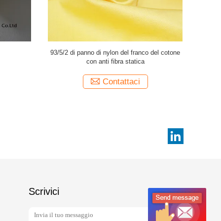
 del
Strappi forza di tenacia del tessuto ignifugo del
Te
protettivo
cotone di arresto/feltro ignifugo l'alta
Contattaci
Scrivici