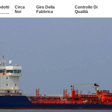
dotti
Circa
Giro Della
Controllo Di
Noi
Fabbrica
Qualità