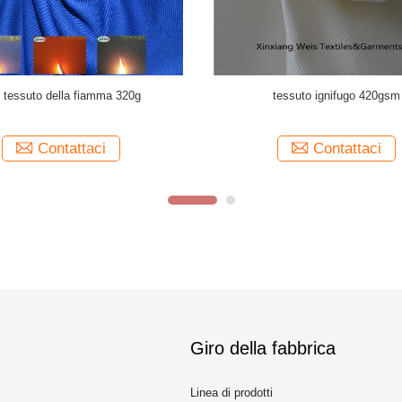
tente ignifuga della muffa della tela
Tessuto ignifugo del blu reale
ua del tessuto CVC 310gsm per la
cotone/tessuto di cotone ignifugo 
tenda
Contattaci
Contattaci
Giro della fabbrica
Linea di prodotti