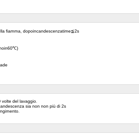
la fiamma, dopoincandescenzatime≦2s
anoin60℃)
grade
 volte del lavaggio.
candescenza sia non non più di 2s
ringimento.