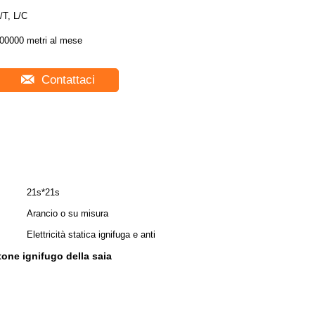
/T, L/C
00000 metri al mese
Contattaci
21s*21s
Arancio o su misura
Elettricità statica ignifuga e anti
tone ignifugo della saia