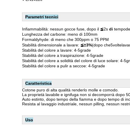
Parametri tecnici
Infiammabilità: nessun gocce fuse, dopo il
≦
2s
di
tempodel
Lunghezza del carbone: meno di 100mm
Formaldyhyde: di meno che 300ppm o 75 PPM
Stabilità dimensionale a lavare:
≦±3%
(dopo che5voltelav
Stabilità del colore a lavare: 4-5grade
Stabilità del colore a traspirazione: 4-5grade
Stabilità del colore a solidità del colore di luce solare: 4-5
Stabilità del colore a pulir a seccoe: 4-5grade
Caratteristica
Cotone puro di alta qualità renderlo molle e comodo.
La proprietà lavabile e ignifuga non si decomporrà dopo 50
Auto estinto, dopo tempo della fiamma e dopo tempo di in
Resista al lavaggio industriale, nessun pilling, nessun rest
Uso