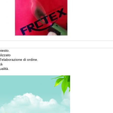
iesto.
lizzato
l'elaborazione di ordine.
tà
alità.