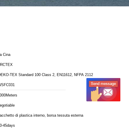
a Cina
FRCTEX
EKO-TEX Standard 100 Class 2, EN11612, NFPA 2112
WSFC031
000Meters
egotiable
acchetto di plastica interno, borsa tessuta esterna
0-45days