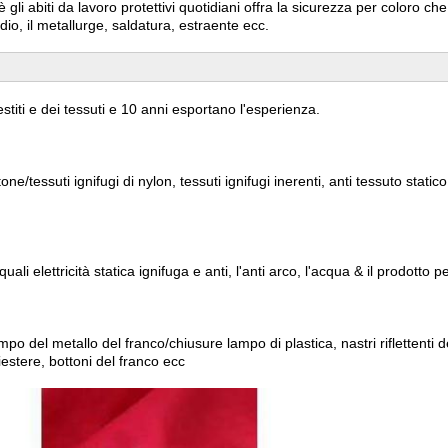
i abiti da lavoro protettivi quotidiani offra la sicurezza per coloro che la
ndio, il metallurge, saldatura, estraente ecc.
titi e dei tessuti e 10 anni esportano l'esperienza.
ne/tessuti ignifugi di nylon, tessuti ignifugi inerenti, anti tessuto statico,
li elettricità statica ignifuga e anti, l'anti arco, l'acqua & il prodotto per
po del metallo del franco/chiusure lampo di plastica, nastri riflettenti d
iestere, bottoni del franco ecc