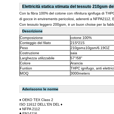
Elettricità statica
stimata del tessuto
210gsm
de
Con la fibra 100% del cotone con rifinitura ignifuga di THPC,
di gocce in envirements pericolosi, aderenti a NFPA2112, EN
Con tessuto leggero 200gsm, è un buon choise per la fabbric
Descrizione
Composizione
cotone 100%
Conteggio del filato
21S*21S
Peso
210gsm±10gsm/6.19OZ
Costruzione
saia
Larghezza utilizzabile
57"/58"
Colore
Arancia
Funtion
THPC ignifugo, anti elettrici
MOQ
3000meters
Aderiscono le norme
♦ OEKO TEX Class 2
ISO 11612 DELL'EN DEL ♦
♦ NFPA 2112
♦
EN14116