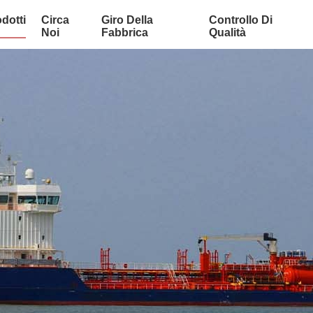
dotti
Circa
Giro Della
Controllo Di
Noi
Fabbrica
Qualità