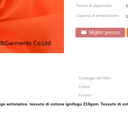
Termini di pagamento:
T
Capacità di alimentazione:
1
Miglior prezzo
Conteggio del filato:
Colore:
Funtion:
ugo antistatico
tessuto di cotone ignifugo 210gsm
Tessuto di co
,
,