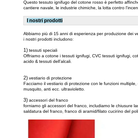
Questo tessuto ignifugo del cotone rosso è perfetto affinchè gl
cantiere navale, le industrie chimiche, la lotta contro l'ince
I nostri prodotti
Abbiamo più di 15 anni di esperienza per produzione dei ves
i nostri prodotti includono:
1)
tessuti speciali
Offriamo a cotone i tessuti ignifugi, CVC tessuti ignifugi, coto
acido & tessuti dell'alcali.
2)
vestiario di protezione
Facciamo il vestiario di protezione con le funzioni multiple, qua
musquito, anti ecc. ultravioletto.
3)
accessori del franco
forniamo gli accessori del franco, includiamo le chiusure lam
saldatura del franco, franco di aramid/filato cucirino del pol