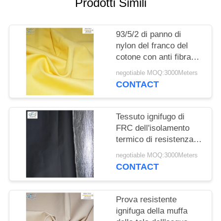
Prodotti Simili
PRIVACY
POLICY
93/5/2 di panno di
nylon del franco del
cotone con anti fibra
statica
negotiable MOQ:3000Meters
CONTACT
Tessuto ignifugo di
FRC dell'isolamento
termico di resistenza di
radiazione del calore
negotiable MOQ:3000Meters
con il di alluminio
CONTACT
Prova resistente
ignifuga della muffa