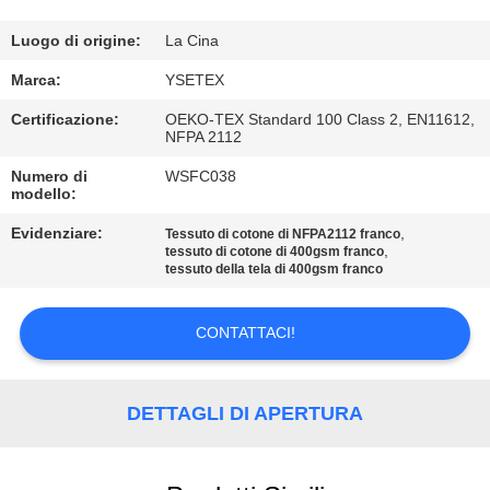
CONTROLLO
DI
Luogo di origine:
La Cina
QUALITÀ
Marca:
YSETEX
Certificazione:
OEKO-TEX Standard 100 Class 2, EN11612,
NFPA 2112
CONTATTICI
Numero di
WSFC038
modello:
RICHIEDA
Evidenziare:
,
Tessuto di cotone di NFPA2112 franco
UNA
,
tessuto di cotone di 400gsm franco
tessuto della tela di 400gsm franco
CITAZIONE
CONTATTACI!
MAPPA
DEL
DETTAGLI DI APERTURA
SITO