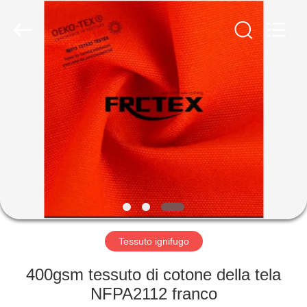
2025
Xinxiang
Weis
Textiles&Garments
Co.Ltd.
All
Rights
Reserved.
CASA
PRODOTTI
CIRCA
NOI
GIRO
DELLA
Tessuto ignifugo
FABBRICA
400gsm tessuto di cotone della tela
NFPA2112 franco