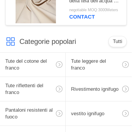
della tela dell'acqua del
tessuto CVC 310gsm
negotiable MOQ:3000Meters
per la tenda
CONTACT
Categorie popolari
Tutti
Tute del cotone del
Tute leggere del
franco
franco
Tute riflettenti del
Rivestimento ignifugo
franco
Pantaloni resistenti al
vestito ignifugo
fuoco