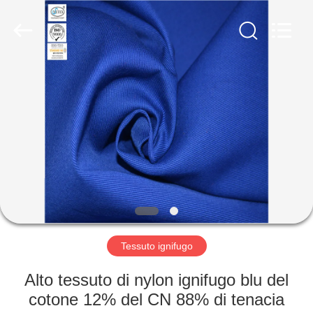
2025
Xinxiang
Weis
Textiles&Garments
Co.Ltd.
All
Rights
Reserved.
CASA
PRODOTTI
CIRCA
NOI
GIRO
DELLA
Tessuto ignifugo
FABBRICA
Alto tessuto di nylon ignifugo blu del
cotone 12% del CN 88% di tenacia