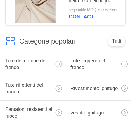
della tela dell'acqua del
tessuto CVC 310gsm
negotiable MOQ:3000Meters
per la tenda
CONTACT
Categorie popolari
Tutti
Tute del cotone del
Tute leggere del
franco
franco
Tute riflettenti del
Rivestimento ignifugo
franco
Pantaloni resistenti al
vestito ignifugo
fuoco