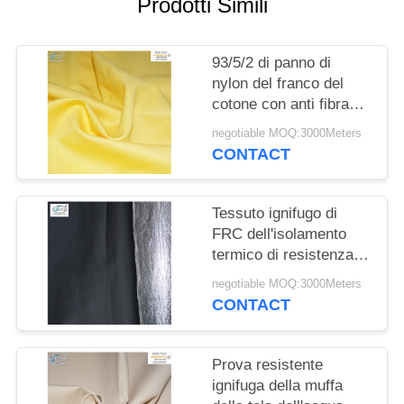
Prodotti Simili
PRIVACY
POLICY
93/5/2 di panno di
nylon del franco del
cotone con anti fibra
statica
negotiable MOQ:3000Meters
CONTACT
Tessuto ignifugo di
FRC dell'isolamento
termico di resistenza di
radiazione del calore
negotiable MOQ:3000Meters
con il di alluminio
CONTACT
Prova resistente
ignifuga della muffa