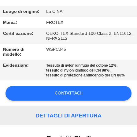
CONTROLLO
DI
Luogo di origine:
La CINA
QUALITÀ
Marca:
FRCTEX
Certificazione:
OEKO-TEX Standard 100 Class 2, EN11612,
NFPA 2112
CONTATTICI
Numero di
WSFC045
modello:
RICHIEDA
Evidenziare:
,
Tessuto di nylon ignifugo del cotone 12%
UNA
,
tessuto di nylon ignifugo del CN 88%
tessuto di protezione antincendio del CN 88%
CITAZIONE
CONTATTACI!
MAPPA
DEL
DETTAGLI DI APERTURA
SITO