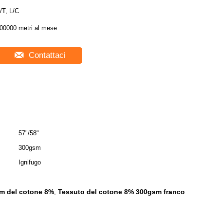
/T, L/C
00000 metri al mese
Contattaci
57"/58"
300gsm
Ignifugo
sm del cotone 8%
Tessuto del cotone 8% 300gsm franco
,