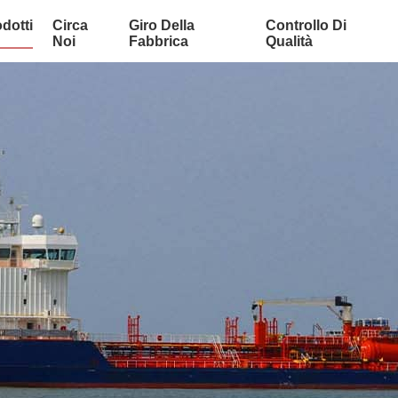
dotti
Circa
Giro Della
Controllo Di
Noi
Fabbrica
Qualità