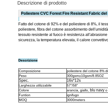
Descrizione di prodotto
Poliestere CVC Forest Fire Resistant Fabric del
Fatto del cotone di 92% e del poliestere di 8%, il te
poliestere, fibra del cotone assorbimento dell'umidità 
tessuto resistente al fuoco è resistenza all'abrasione
sicurezza, la temperatura elevata, il calore convettiv
Descrizione
Composizione
poliestere del cotone 8% d
Peso
300gsm±10gsm/8.85OZ
Spec.
16s*12s
Larghezza utilizzabile
57"/58"
blu navy
Colore
arancia, giallo,
o 
Funtion
ignifugo
MOQ
3000meters