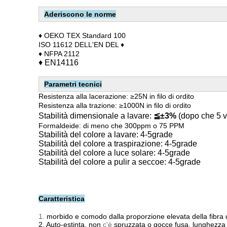
Aderiscono le norme
♦ OEKO TEX Standard 100
ISO 11612 DELL'EN DEL ♦
♦ NFPA 2112
♦
EN14116
Parametri tecnici
Resistenza alla lacerazione: ≥25N in filo di ordito
Resistenza alla trazione:
≥1000N in filo di ordito
Stabilità dimensionale a lavare:
≦±3%
(dopo che 5 v
Formaldeide: di meno che 300ppm o 75 PPM
Stabilità del colore a lavare: 4-5grade
Stabilità del colore a traspirazione: 4-5grade
Stabilità del colore a luce solare: 4-5grade
Stabilità del colore a pulir a seccoe: 4-5grade
Caratteristica
1.
morbido e comodo dalla proporzione elevata della fibra 
2.
Auto-estinta, non
c'è
spruzzata o gocce fusa, lunghezz