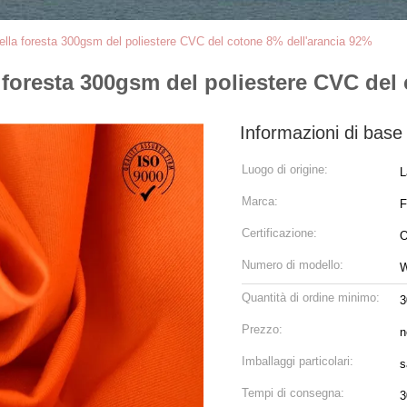
della foresta 300gsm del poliestere CVC del cotone 8% dell'arancia 92%
a foresta 300gsm del poliestere CVC del
Informazioni di base
Luogo di origine:
L
Marca:
Certificazione:
O
Numero di modello:
Quantità di ordine minimo:
3
Prezzo:
n
Imballaggi particolari:
s
Tempi di consegna:
3