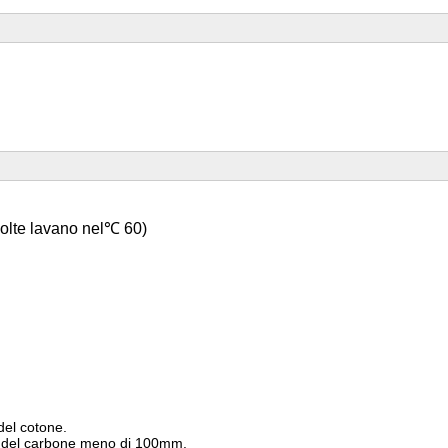
olte lavano nel
℃
60
)
del cotone.
a del carbone meno di 100mm.