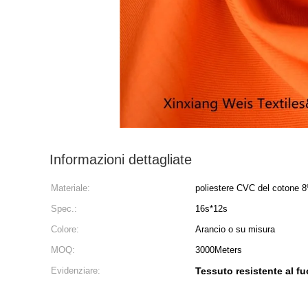
Informazioni dettagliate
Materiale:
poliestere CVC del cotone 
Spec.:
16s*12s
Colore:
Arancio o su misura
MOQ:
3000Meters
Evidenziare:
Tessuto resistente al f