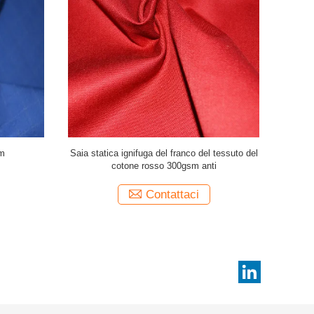
ivo per
Anti tessuto statico del raso del cotone del
a
franco 350gsm del metà di peso rosso
Contattaci