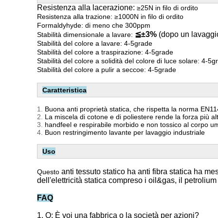
Resistenza alla lacerazione:
≥25N in filo di ordito
Resistenza alla trazione: ≥1000N in filo di ordito
Formaldyhyde: di meno che 300ppm
≦±3%
(dopo un lavaggio
Stabilità dimensionale a lavare:
Stabilità del colore a lavare: 4-5grade
Stabilità del colore a traspirazione: 4-5grade
Stabilità del colore a solidità del colore di luce solare: 4-5
Stabilità del colore a pulir a seccoe: 4-5grade
Caratteristica
1.
Buona anti proprietà statica, che rispetta la norma EN1
2.
La miscela di cotone e di poliestere rende la forza più al
3.
handfeel e respirabile morbido e non tossico al corpo 
4.
Buon restringimento lavante per lavaggio industriale
Uso
anti tessuto statico ha anti fibra statica ha mes
Questo
dell'elettricità statica compreso i oil&gas, il petroliu
FAQ
1. Q: È voi una fabbrica o la società per azioni?