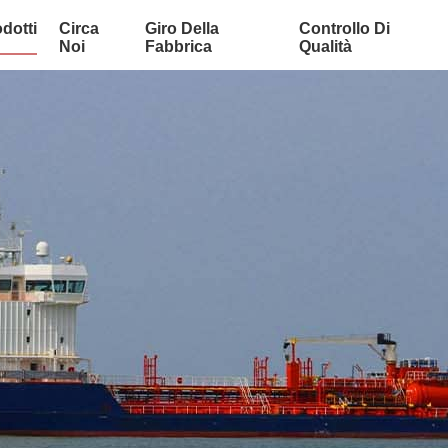
dotti
Circa
Giro Della
Controllo Di
Noi
Fabbrica
Qualità