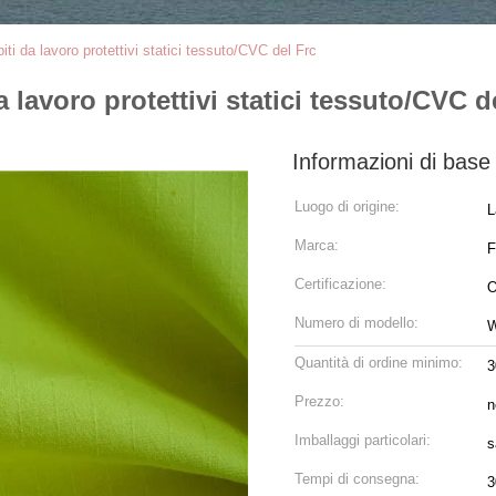
iti da lavoro protettivi statici tessuto/CVC del Frc
 lavoro protettivi statici tessuto/CVC d
Informazioni di base
Luogo di origine:
L
Marca:
Certificazione:
O
Numero di modello:
Quantità di ordine minimo:
3
Prezzo:
n
Imballaggi particolari:
s
Tempi di consegna:
3