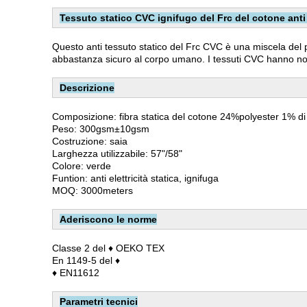
Tessuto statico CVC ignifugo del Frc del cotone anti p
Questo anti tessuto statico del Frc CVC è una miscela del p
abbastanza sicuro al corpo umano. I tessuti CVC hanno norma
Descrizione
Composizione: fibra statica del cotone 24%polyester 1% di
Peso: 300gsm±10gsm
Costruzione: saia
Larghezza utilizzabile: 57"/58"
Colore: verde
Funtion: anti elettricità statica, ignifuga
MOQ: 3000meters
Aderiscono le norme
Classe 2 del ♦ OEKO TEX
En 1149-5 del ♦
♦ EN11612
Parametri tecnici