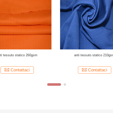
a prova di fuoco del tessuto 240gsm
CVC anti tessuto statico condutt
dei blu navy CVC
l'abbigliamento di ESD
Contattaci
Contattaci