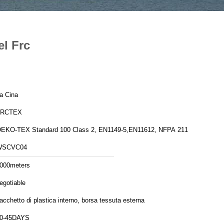
el Frc
a Cina
FRCTEX
EKO-TEX Standard 100 Class 2, EN1149-5,EN11612, NFPA 2112
WSCVC04
000meters
egotiable
acchetto di plastica interno, borsa tessuta esterna
0-45DAYS