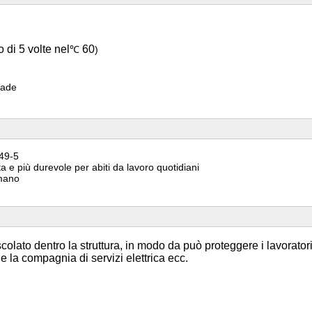
 di 5 volte nel
60
℃
)
grade
149-5
ta e più durevole per abiti da lavoro quotidiani
umano
colato dentro la struttura, in modo da può proteggere i lavoratori n
m e la compagnia di servizi elettrica ecc.