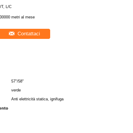
/T, L/C
00000 metri al mese
Contattaci
57"/58"
verde
Anti elettricità statica, ignifuga
mento