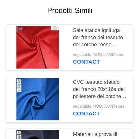
PRIVACY
Prodotti Simili
POLICY
Saia statica ignifuga
del franco del tessuto
del cotone rosso
300gsm anti
negotiable MOQ:3000Meters
CONTACT
CVC tessuto statico
del franco 20s*16s del
poliestere del cotone
anti
negotiable MOQ:3000Meters
CONTACT
Materiali a prova di