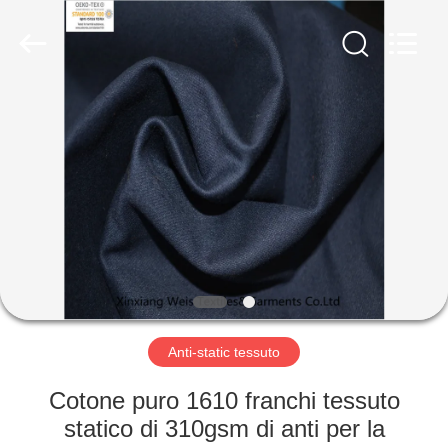
2025
Xinxiang
Weis
Textiles&Garments
Co.Ltd.
All
Rights
Reserved.
CASA
PRODOTTI
CIRCA
NOI
GIRO
DELLA
Anti-static tessuto
FABBRICA
Cotone puro 1610 franchi tessuto
statico di 310gsm di anti per la