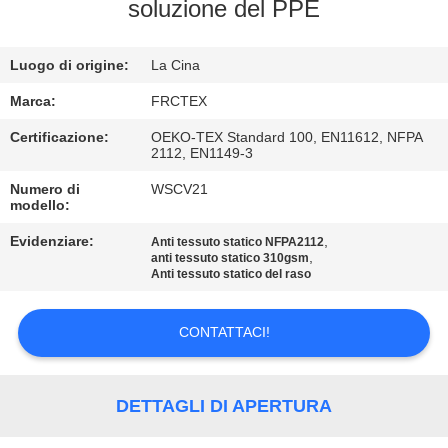
CONTROLLO
soluzione del PPE
DI
Luogo di origine:
La Cina
QUALITÀ
Marca:
FRCTEX
CONTATTICI
Certificazione:
OEKO-TEX Standard 100, EN11612, NFPA
2112, EN1149-3
Numero di
WSCV21
RICHIEDA
modello:
UNA
Evidenziare:
,
Anti tessuto statico NFPA2112
,
CITAZIONE
anti tessuto statico 310gsm
Anti tessuto statico del raso
MAPPA
CONTATTACI!
DEL
SITO
DETTAGLI DI APERTURA